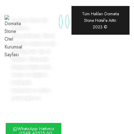
Tüm Hakları Domatia
Domatia Stone’da
Stone Hotel’e Aittir.
2023 ©
kendinizi
dinleyebilecek, klimalı
konforlu odalarımızda
rahatlayacak, taş ve
ahşabın dokusuyla
doğaya bağlanacak,
orman ve dağların
muhteşem
manzarasının tadını
çıkaracaksınız.
WhatsApp Hattımız
0549 42515 60