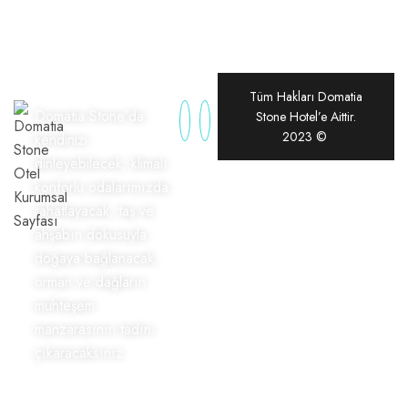
Tüm Hakları Domatia
Domatia Stone’da
Stone Hotel’e Aittir.
2023 ©
kendinizi
dinleyebilecek, klimalı
konforlu odalarımızda
rahatlayacak, taş ve
ahşabın dokusuyla
doğaya bağlanacak,
orman ve dağların
muhteşem
manzarasının tadını
çıkaracaksınız.