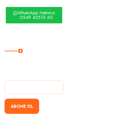
WhatsApp Hattımız
0549 42515 60
Şimdi Abone Ol
Hızlı Teklif Almak İçin
Bültenimize Abone Olun.
ABONE OL